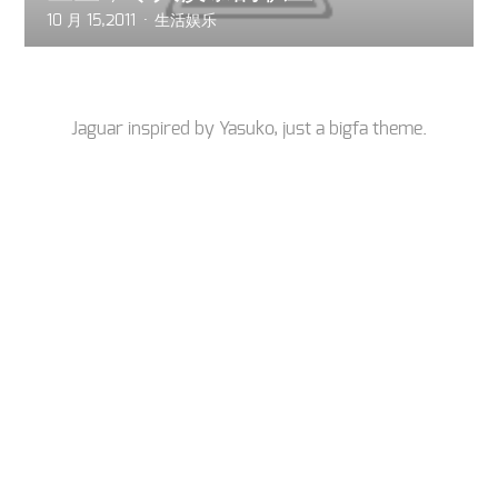
10 月 15,2011
生活娱乐
Jaguar inspired by
Yasuko
, just a
bigfa
theme.