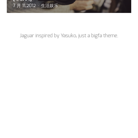
7 月 11,2012
生活娱乐
Jaguar inspired by
Yasuko
, just a
bigfa
theme.