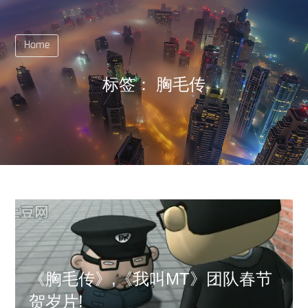
Home
标签：
胸毛传
《胸毛传》,《我叫MT》团队春节
贺岁片!