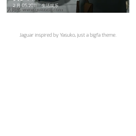
2 月 05,2011
生活娱乐
Jaguar inspired by
Yasuko
, just a
bigfa
theme.