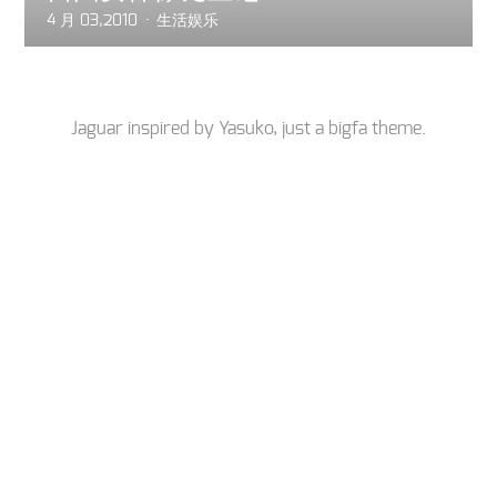
4 月 03,2010
生活娱乐
Jaguar inspired by
Yasuko
, just a
bigfa
theme.