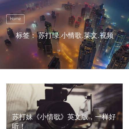
Home
标签：
苏打绿.小情歌.英文.视频
苏打妹《小情歌》英文版，一样好
听！