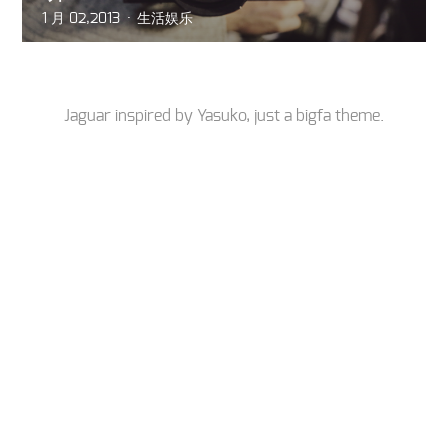
1 月 02,2013
生活娱乐
Jaguar inspired by
Yasuko
, just a
bigfa
theme.