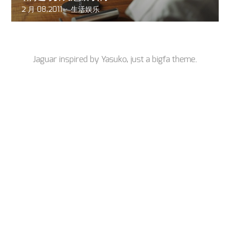
2 月 08,2011
生活娱乐
Jaguar inspired by
Yasuko
, just a
bigfa
theme.