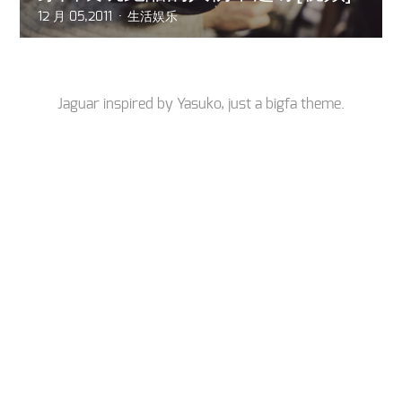
12 月 05,2011
生活娱乐
Jaguar inspired by
Yasuko
, just a
bigfa
theme.