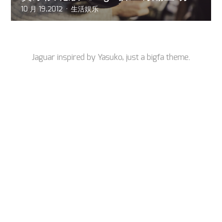
10 月 19,2012
生活娱乐
Jaguar inspired by
Yasuko
, just a
bigfa
theme.