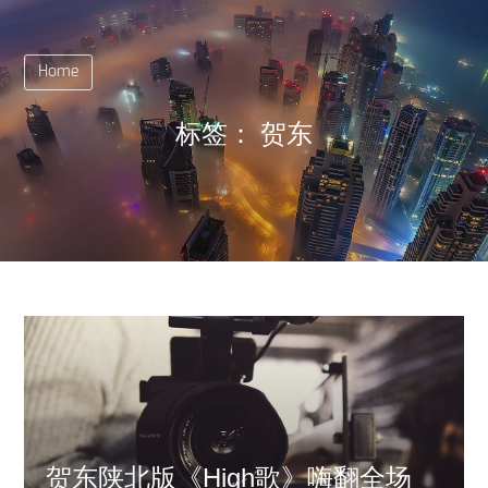
Home
标签：
贺东
贺东陕北版《High歌》嗨翻全场