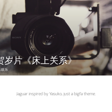
贺岁片《床上关系》
活娱乐
Jaguar inspired by
Yasuko
, just a
bigfa
theme.