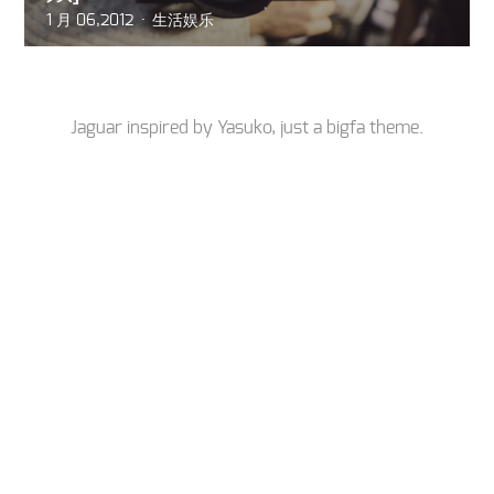
1 月 06,2012
生活娱乐
Jaguar inspired by
Yasuko
, just a
bigfa
theme.