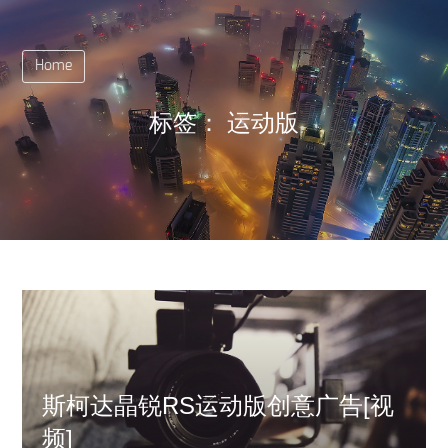
Home
标签：
运动版
斯柯达晶锐RS运动版创意广告[视
频]