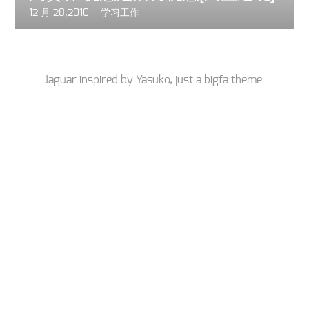
12 月 28,2010
学习工作
Jaguar inspired by
Yasuko
, just a
bigfa
theme.