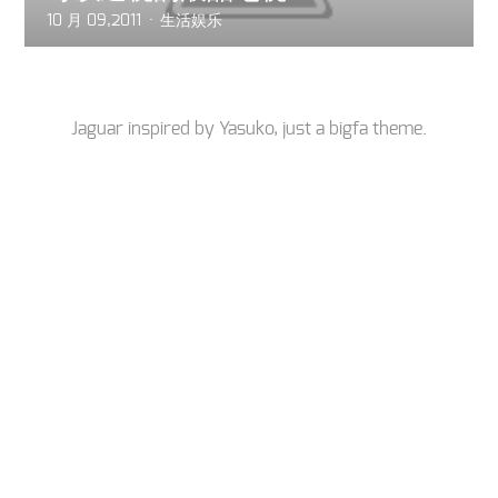
10 月 09,2011
生活娱乐
Jaguar inspired by
Yasuko
, just a
bigfa
theme.