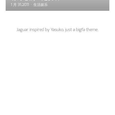
1 月 31,2011
生活娱乐
Jaguar inspired by
Yasuko
, just a
bigfa
theme.