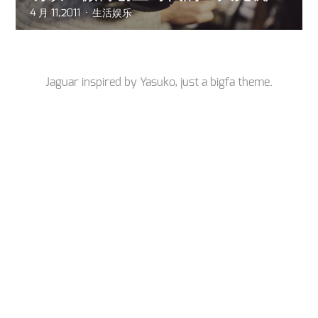
4 月 11,2011
生活娱乐
Jaguar inspired by
Yasuko
, just a
bigfa
theme.