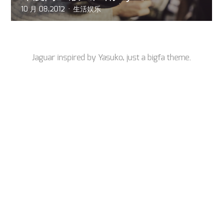
10 月 08,2012
生活娱乐
Jaguar inspired by
Yasuko
, just a
bigfa
theme.