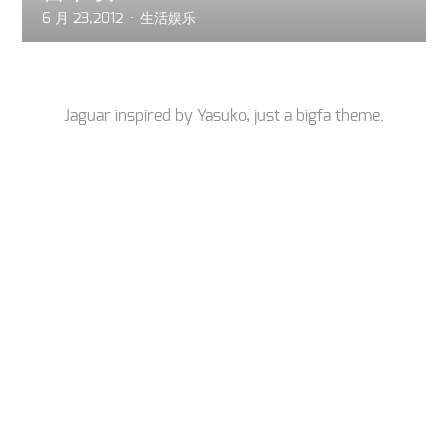
6 月 23,2012
生活娱乐
Jaguar inspired by
Yasuko
, just a
bigfa
theme.