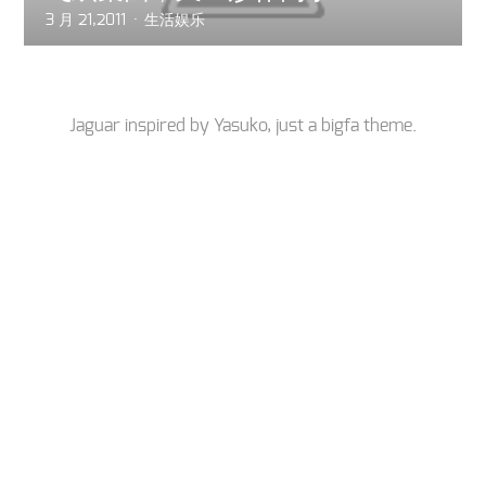
3 月 21,2011
生活娱乐
Jaguar inspired by
Yasuko
, just a
bigfa
theme.