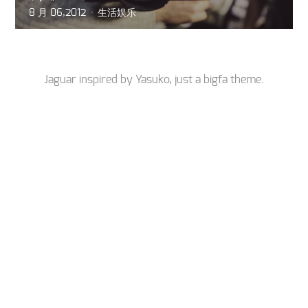
8 月 06,2012
生活娱乐
Jaguar inspired by
Yasuko
, just a
bigfa
theme.