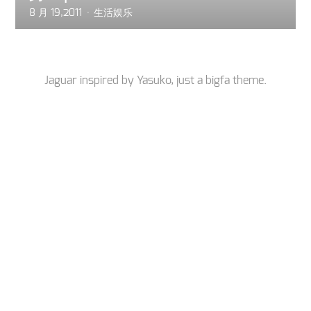
8 月 19,2011
生活娱乐
Jaguar inspired by
Yasuko
, just a
bigfa
theme.