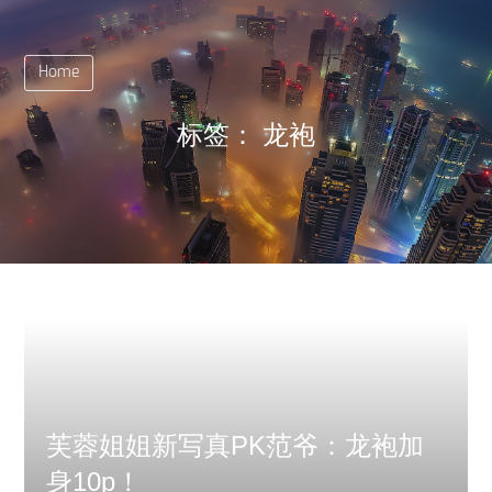
Home
标签：
龙袍
芙蓉姐姐新写真PK范爷：龙袍加
身10p！