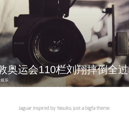
伦敦奥运会110栏刘翔摔倒全过
活娱乐
Jaguar inspired by
Yasuko
, just a
bigfa
theme.