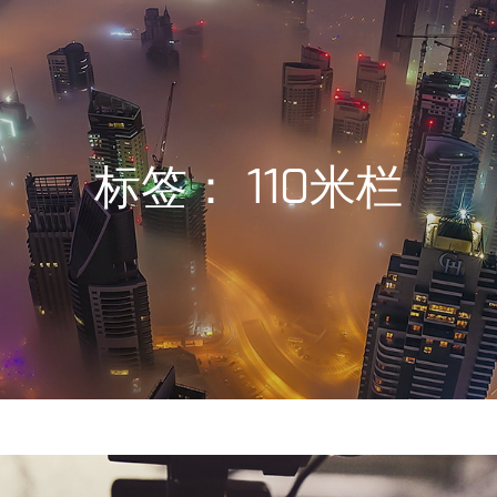
标签：
110米栏