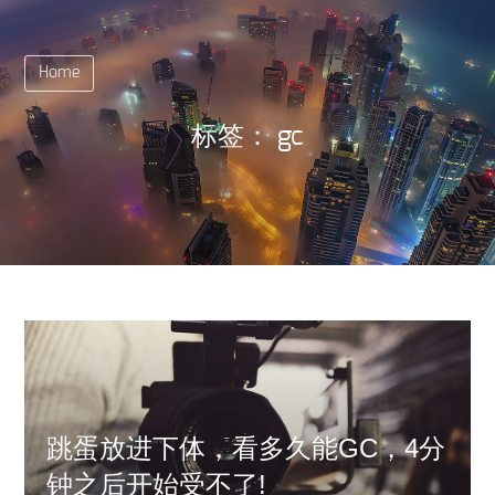
Home
标签：
gc
跳蛋放进下体，看多久能GC，4分
钟之后开始受不了!