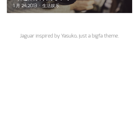
1 月 24,2013
生活娱乐
Jaguar inspired by
Yasuko
, just a
bigfa
theme.