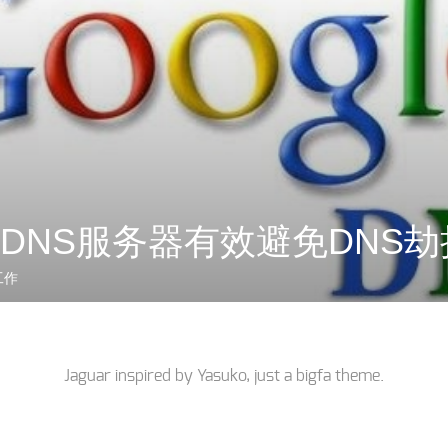
le DNS服务器有效避免DNS
工作
Jaguar inspired by
Yasuko
, just a
bigfa
theme.