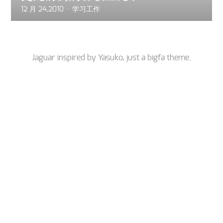
12 月 24,2010
学习工作
Jaguar inspired by
Yasuko
, just a
bigfa
theme.