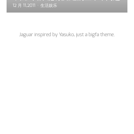
12 月 11,2011
生活娱乐
Jaguar inspired by
Yasuko
, just a
bigfa
theme.