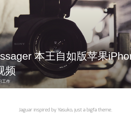
essager 本王自如版苹果iPhon
视频
习工作
Jaguar inspired by
Yasuko
, just a
bigfa
theme.