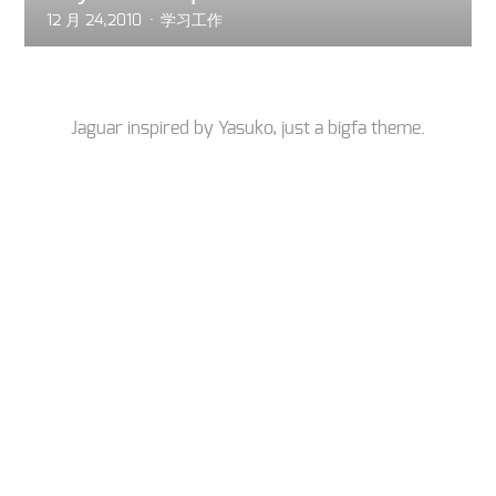
12 月 24,2010
学习工作
Jaguar inspired by
Yasuko
, just a
bigfa
theme.