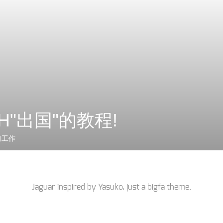
H"出国"的教程!
习工作
Jaguar inspired by
Yasuko
, just a
bigfa
theme.