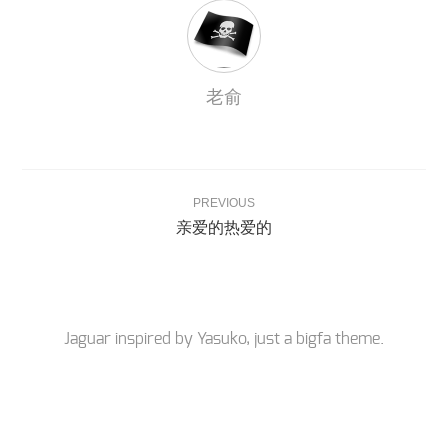
老俞
PREVIOUS
亲爱的热爱的
Jaguar inspired by
Yasuko
, just a
bigfa
theme.