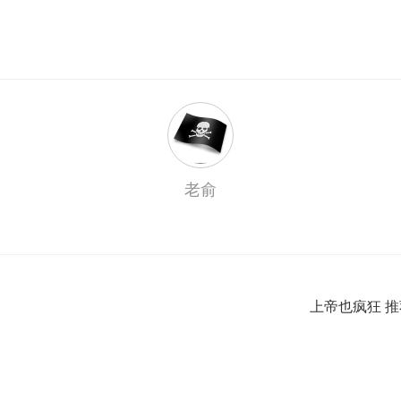
老俞
上帝也疯狂 