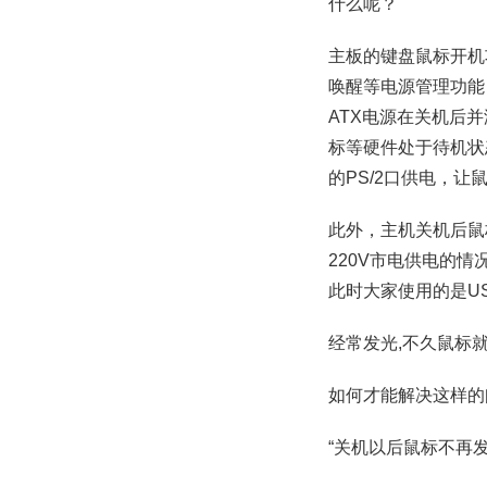
什么呢？
主板的键盘鼠标开机
唤醒等电源管理功能
ATX电源在关机后
标等硬件处于待机状
的PS/2口供电，
此外，主机关机后鼠标
220V市电供电的情
此时大家使用的是U
经常发光,不久鼠标
如何才能解决这样的
“关机以后鼠标不再