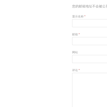
您的邮箱地址不会被公
显示名称
*
邮箱
*
网站
评论
*