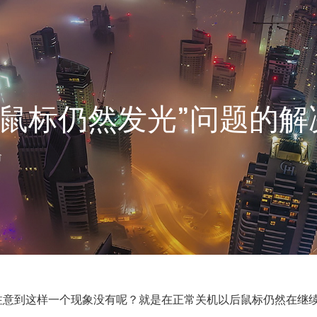
后鼠标仍然发光”问题的解
俞
nge]大家注意到这样一个现象没有呢？就是在正常关机以后鼠标仍然在