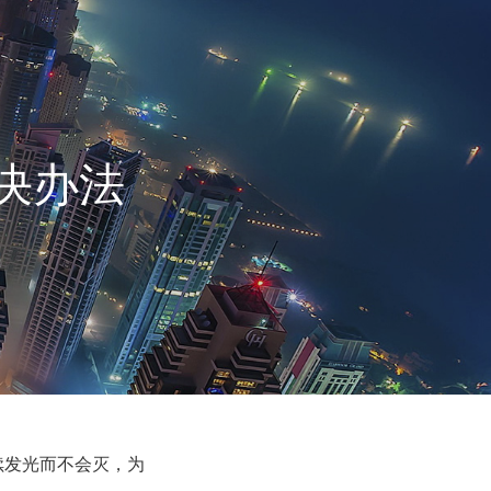
决办法
继续发光而不会灭，为