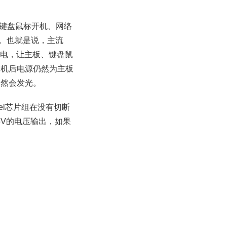
键盘鼠标开机、网络
电。也就是说，主流
供电，让主板、键盘鼠
关机后电源仍然为主板
仍然会发光。
el芯片组在没有切断
.5V的电压输出，如果