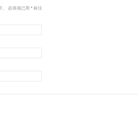
开。
必填项已用
*
标注