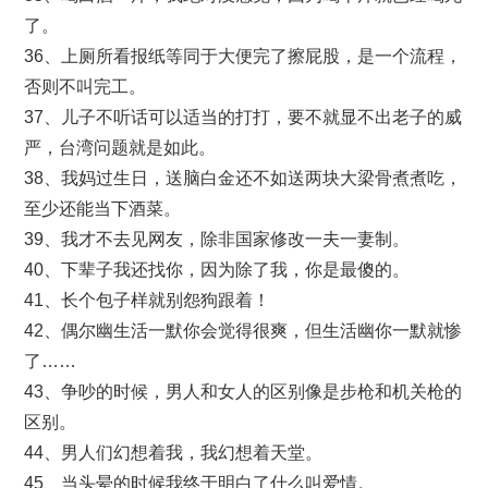
了。
36、上厕所看报纸等同于大便完了擦屁股，是一个流程，
否则不叫完工。
37、儿子不听话可以适当的打打，要不就显不出老子的威
严，台湾问题就是如此。
38、我妈过生日，送脑白金还不如送两块大梁骨煮煮吃，
至少还能当下酒菜。
39、我才不去见网友，除非国家修改一夫一妻制。
40、下辈子我还找你，因为除了我，你是最傻的。
41、长个包子样就别怨狗跟着！
42、偶尔幽生活一默你会觉得很爽，但生活幽你一默就惨
了……
43、争吵的时候，男人和女人的区别像是步枪和机关枪的
区别。
44、男人们幻想着我，我幻想着天堂。
45、当头晕的时候我终于明白了什么叫爱情。