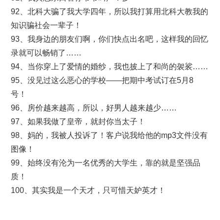
92、北科大骗了我大学四年，所以我打算用北科大教我的
知识骗社会一辈子！
93、我身边的朋友们啊，你们快点出名吧，这样我的回忆
录就可以畅销了……
94、当你穿上了爱情的婚纱，我也披上了和尚的袈裟……
95、没见过这么恶心的学校——把期中考试订在5月8
号！
96、房价越来越高，所以，好男人越来越少……
97、如果我做了皇帝，就封你当太子！
98、妈的，我被人投诉了！客户说我给他的mp3文件没有
图像！
99、始终没有沦为一名优秀的大学生，靠的就是坚强品
质！
100、其实我是一个天才，只可惜天妒英才！