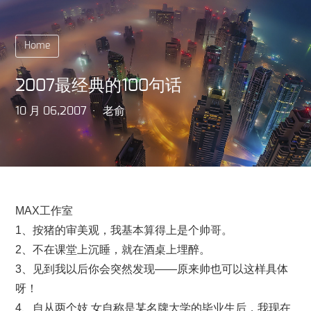
Home
2007最经典的100句话
10 月 06,2007
老俞
MAX工作室
1、按猪的审美观，我基本算得上是个帅哥。
2、不在课堂上沉睡，就在酒桌上埋醉。
3、见到我以后你会突然发现——原来帅也可以这样具体
呀！
4、自从两个妓 女自称是某名牌大学的毕业生后，我现在