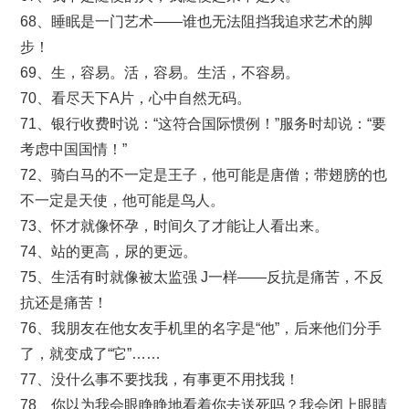
68、睡眠是一门艺术——谁也无法阻挡我追求艺术的脚
步！
69、生，容易。活，容易。生活，不容易。
70、看尽天下A片，心中自然无码。
71、银行收费时说：“这符合国际惯例！”服务时却说：“要
考虑中国国情！”
72、骑白马的不一定是王子，他可能是唐僧；带翅膀的也
不一定是天使，他可能是鸟人。
73、怀才就像怀孕，时间久了才能让人看出来。
74、站的更高，尿的更远。
75、生活有时就像被太监强 J一样——反抗是痛苦，不反
抗还是痛苦！
76、我朋友在他女友手机里的名字是“他”，后来他们分手
了，就变成了“它”……
77、没什么事不要找我，有事更不用找我！
78、你以为我会眼睁睁地看着你去送死吗？我会闭上眼睛