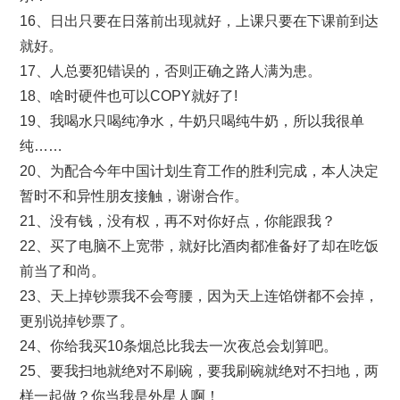
16、日出只要在日落前出现就好，上课只要在下课前到达
就好。
17、人总要犯错误的，否则正确之路人满为患。
18、啥时硬件也可以COPY就好了!
19、我喝水只喝纯净水，牛奶只喝纯牛奶，所以我很单
纯……
20、为配合今年中国计划生育工作的胜利完成，本人决定
暂时不和异性朋友接触，谢谢合作。
21、没有钱，没有权，再不对你好点，你能跟我？
22、买了电脑不上宽带，就好比酒肉都准备好了却在吃饭
前当了和尚。
23、天上掉钞票我不会弯腰，因为天上连馅饼都不会掉，
更别说掉钞票了。
24、你给我买10条烟总比我去一次夜总会划算吧。
25、要我扫地就绝对不刷碗，要我刷碗就绝对不扫地，两
样一起做？你当我是外星人啊！