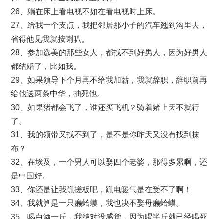
26、躺在床上看电视不如在看电视时上床。
27、给我一个支点，我把邻居那小子的汽车翘到沟里去，
省得他见我就按喇叭。
28、参加选美的那些女人，都找不到好男人，因为好男人
都结婚了，比如我。
29、如果领导下个月再不给我加薪，我就辞职，辞职前再
给他送两条中华，抽死他。
30、如果猪都会飞了，谁还买飞机？骑着猪上天不就行
了。
31、我的领带又找不到了，是不是你昨天又没有找到抹
布？
32、在埃及，一个男人可以娶四个老婆，那得多累啊，还
是中国好。
33、你还是让我跪搓板吧，跪电暖气是在受不了啊！
34、我就算是一只癞蛤蟆，我也决不娶母癞蛤蟆。
35、喝白酒一斤，我绝对没感觉，因为喝半斤就已经喝死