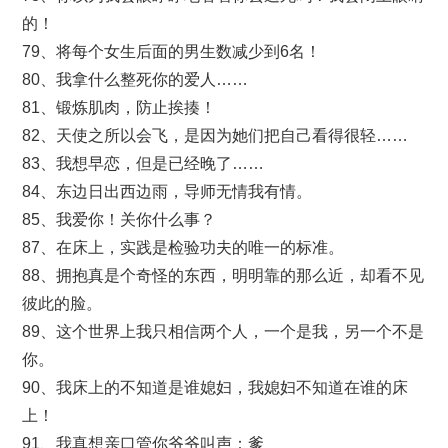
的！
79、将每个女生后面的男生数减少到6名！
80、我拿什么整死你的爱人……
81、锻炼肌肉，防止挨揍！
82、天使之所以会飞，是因为她们把自己看得很轻……
83、我想早恋，但是已经晚了……
84、东边日出西边雨，导师无情我有情。
85、我爱你！关你什么事？
87、在床上，实践是检验功夫的唯一的标准。
88、拥抱真是个奇怪的东西，明明靠的那么近，却看不见
彼此的脸。
89、这个世界上我只相信两个人，一个是我，另一个不是
你。
90、我床上的不知道是谁媳妇，我媳妇不知道在谁的床
上！
91、我真想亲口管你爷爷叫声：爹