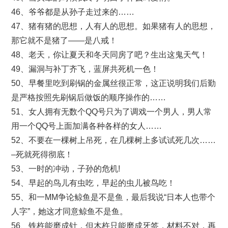
46、爷爷都是从孙子走过来的……
47、猪有猪的思想，人有人的思想。如果猪有人的思想，
那它就不是猪了——是八戒！
48、老天，你让夏天和冬天同房了吧？生出这鬼天气！
49、漏洞与补丁齐飞，蓝屏共死机一色！
50、早餐里吃到刷锅的金属丝很正常，这正说明我们后勤
是严格按照先刷锅后做饭的顺序操作的……
51、女人拥有无数个QQ号只为了调戏一个男人，男人常
用一个QQ号上面加满各种各样的女人……
52、不要在一棵树上吊死，在几棵树上多试试死几次……
–死就死得彻底！
53、一时的冲动，子孙的危机!
54、早起的鸟儿有虫吃，早起的虫儿被鸟吃！
55、和一MM争论鲸鱼是不是鱼，最后我说“日本人也带个
人字”，她这才同意鲸鱼不是鱼。
56、铁杵能磨成针，但木杵只能磨成牙签，材料不对，再