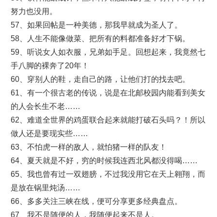
努力也没用。
57、如果回帖是一种美德，那我早就成为圣人了。
58、人生不能像做菜、把所有的料都准备好才下锅。
59、听说女人如衣服，兄弟如手足。回想起来，我竟然七
手八脚的裸奔了20年！
60、穿别人的鞋，走自己的路，让他们打的找去吧。
61、有一个很古老的传说，说是在北邮校园内能看到美女
的人会长生不老……
62、难道全世界的鸡蛋联合起来就能打破石头吗？！所以
做人还是要现实些……
63、不怕虎一样的敌人，就怕猪一样的队友！
64、夏天就是不好，穷的时候我连西北风都没得喝……
65、我也曾有过一双翅膀，不过我没用它在天上翱翔，而
是放在锅里炖汤……
66、多多关注三峡在线，便可分享更多经典盘点。
67、我不是随便的人，我随便起来不是人。