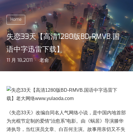
Home
失恋33天【高清1280版BD-RMVB.国
语中字迅雷下载】
11 月 18,2011
老俞
《失恋33天》改编自同名人气网络小说，是中国内地首部
为光棍节定制的爱情“治愈系”电影。由《蜗居》导演滕华
涛执导，当红演员文章、白百何主演。故事用亲切又不失