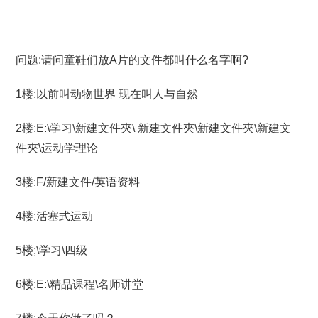
问题:请问童鞋们放A片的文件都叫什么名字啊?
1楼:以前叫动物世界 现在叫人与自然
2楼:E:\学习\新建文件夾\ 新建文件夾\新建文件夾\新建文
件夾\运动学理论
3楼:F/新建文件/英语资料
4楼:活塞式运动
5楼;\学习\四级
6楼:E:\精品课程\名师讲堂