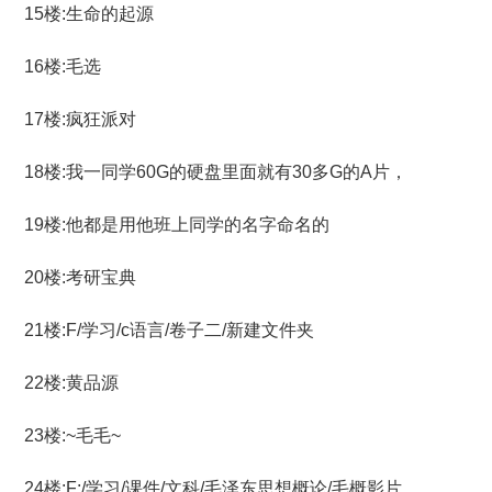
15楼:生命的起源
16楼:毛选
17楼:疯狂派对
18楼:我一同学60G的硬盘里面就有30多G的A片，
19楼:他都是用他班上同学的名字命名的
20楼:考研宝典
21楼:F/学习/c语言/卷子二/新建文件夹
22楼:黄品源
23楼:~毛毛~
24楼:F:/学习/课件/文科/毛泽东思想概论/毛概影片