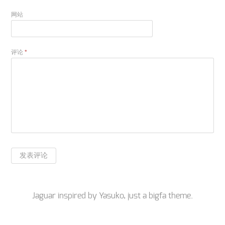
网站
评论
*
Jaguar inspired by
Yasuko
, just a
bigfa
theme.