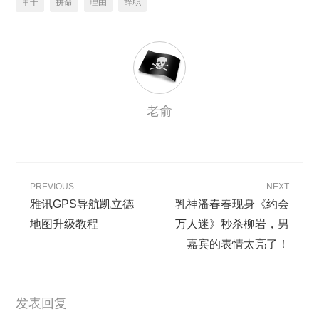
单干
拼命
理由
辞职
老俞
PREVIOUS
NEXT
雅讯GPS导航凯立德
乳神潘春春现身《约会
地图升级教程
万人迷》秒杀柳岩，男
嘉宾的表情太亮了！
发表回复