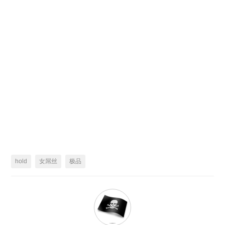
hold
女屌丝
极品