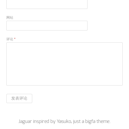
网站
评论
*
Jaguar inspired by
Yasuko
, just a
bigfa
theme.