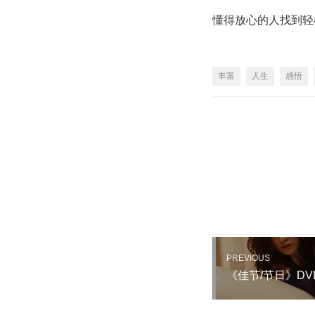
懂得放心的人找到轻
丰富
人生
感悟
PREVIOUS
《佳节/节日》DV