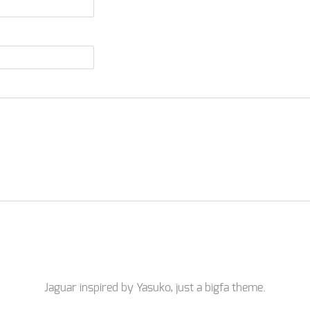
Jaguar inspired by
Yasuko
, just a
bigfa
theme.