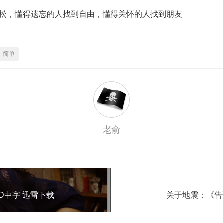
松，懂得遗忘的人找到自由，懂得关怀的人找到朋友
简单
老俞
D中字 迅雷下载
关于地震：《告