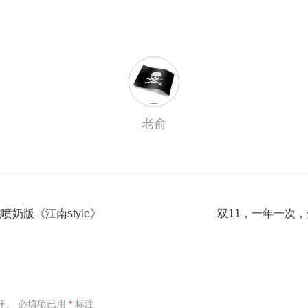
老俞
奶版《江南style》
双11，一年一次
开。
必填项已用
*
标注