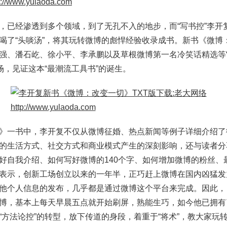
，已经渗透到多个领域，到了无孔不入的地步，而“写书控”李开复
喝了“头啖汤”，将其玩转微博的彪悍经验收录成书。新书《微博
强、潘石屹、徐小平、李承鹏以及草根微博第一名冷笑话精选等“
场，见证这本“最潮流工具书”的诞生。
》一书中，李开复不仅从微博征婚、热点新闻等例子详细介绍了
的生活方式、社交方式和商业模式产生的深刻影响，还与读者分
好自我介绍、如何写好微博的140个字、如何增加微博的粉丝、
表示，创新工场创立以来的一年半，正巧赶上微博在国内凶猛发
他个人信息的发布，几乎都是通过微博这个平台来完成。因此，
博，基本上每天早晨五点就开始刷屏，熟能生巧，如今他已拥有
“方法论控”的转型，放下传道的身段，着重于“将术”，教大家玩