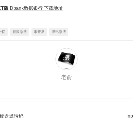
T版
Dbank数据银行 下载地址
一切
新浪微博
李开复
腾讯微博
老俞
网络硬盘邀请码
In