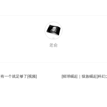
老俞
有一个就足够了[视频]
[猩球崛起｜猿族崛起]科幻