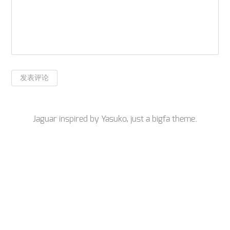
Jaguar inspired by
Yasuko
, just a
bigfa
theme.