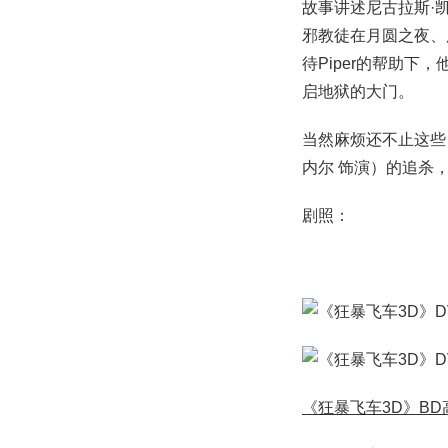
故事讲述尼古拉斯·
邪教徒在月圆之夜、
待Piper的帮助下，
启地狱的大门。
当然麻烦还不止这些，
内尔 饰演）的追杀
剧照：
《狂暴飞车3D》BD高