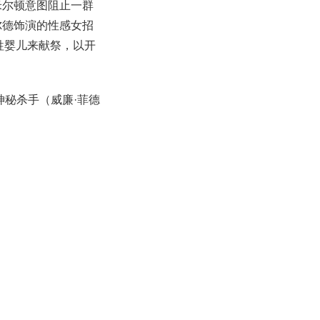
米尔顿意图阻止一群
尔德饰演的性感女招
要牺牲婴儿来献祭，以开
的神秘杀手（威廉·菲德