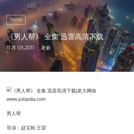
Home
《男人帮》 全集 迅雷高清下载
11 月 03,2011
老俞
男人帮
导演：赵宝刚 王雷