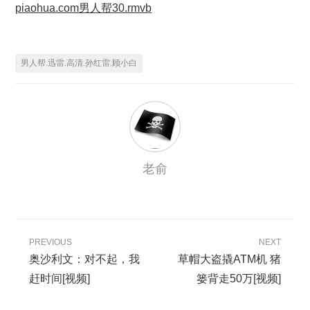
piaohua.com男人帮30.rmvb
男人帮.迅雷.高清.孙红雷.顾小白
老俞
PREVIOUS
NEXT
奥沙利文：对不起，我
草帽大盗撬ATM机 猪
赶时间[视频]
篓背走50万[视频]