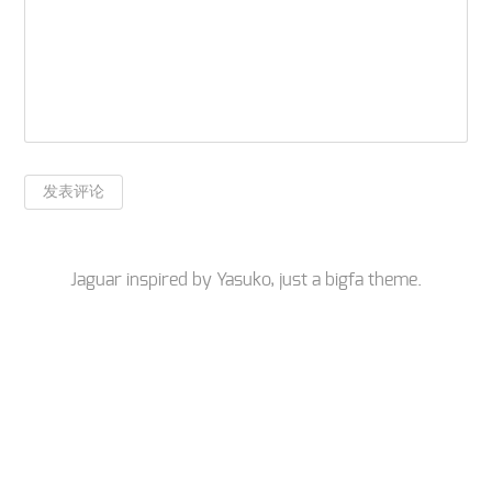
Jaguar inspired by
Yasuko
, just a
bigfa
theme.