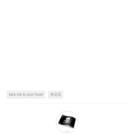
take me to your heart
东北话