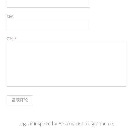
网站
评论
*
Jaguar inspired by
Yasuko
, just a
bigfa
theme.