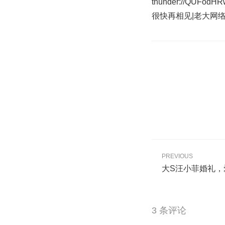
thunder://QUFodH
很快再相见|老大网络[/x
PREVIOUS
大S汪小菲婚礼，
3 条评论