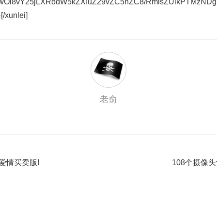
RwOi8vY25jLXRodW5kZXIuZ29vZC5nZC8/RmlsZUlkPTMzNDg
unlei]
老俞
爱情买卖版!
108个摄像