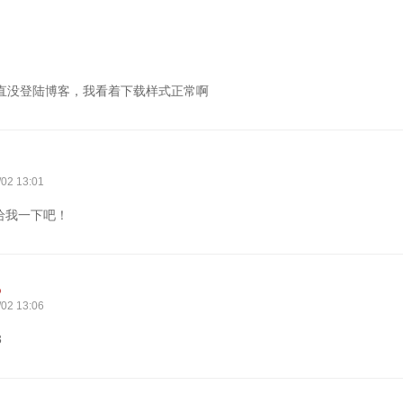
直没登陆博客，我看着下载样式正常啊
/02 13:01
QQ给我一下吧！
o
/02 13:06
3