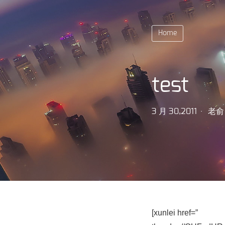
Home
test
3 月 30,2011
老俞
[xunlei href=”