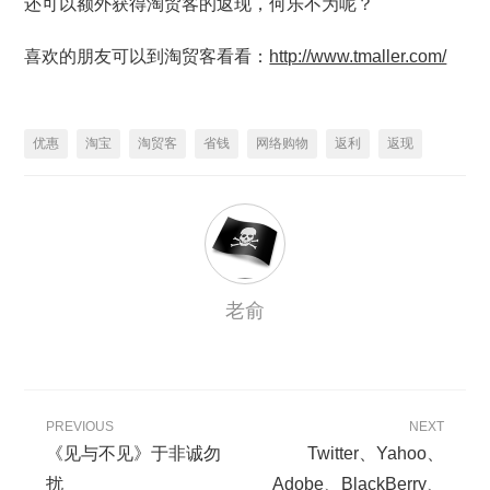
还可以额外获得淘贸客的返现，何乐不为呢？
喜欢的朋友可以到淘贸客看看：
http://www.tmaller.com/
优惠
淘宝
淘贸客
省钱
网络购物
返利
返现
老俞
PREVIOUS
NEXT
《见与不见》于非诚勿
Twitter、Yahoo、
扰
Adobe、BlackBerry、