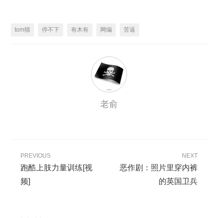
tom猫
停不下
有木有
网编
苦逼
老俞
PREVIOUS
NEXT
跑酷上肢力量训练[视
恶作剧：照片里穿内裤
频]
的英国卫兵