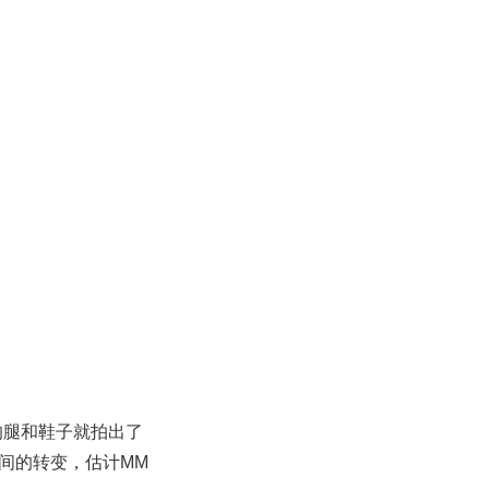
人的腿和鞋子就拍出了
间的转变，估计MM