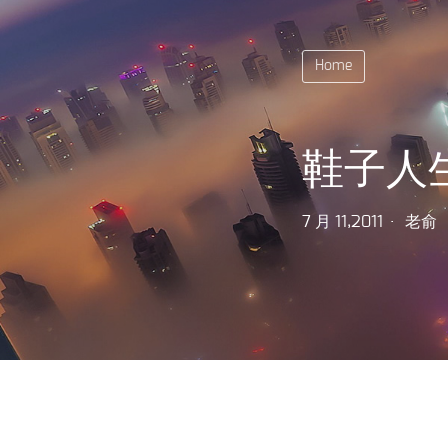
Home
鞋子人生
7 月 11,2011
老俞