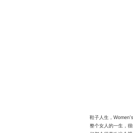
鞋子人生，Women
整个女人的一生，很