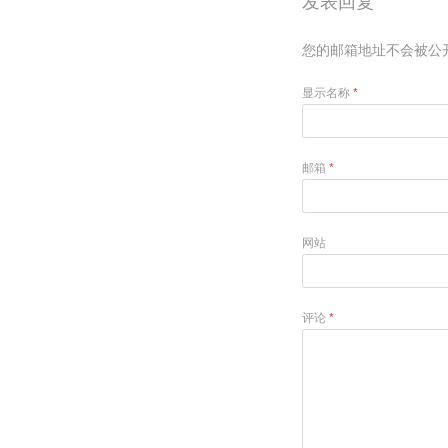
发表回复
您的邮箱地址不会被公
显示名称
*
邮箱
*
网站
评论
*