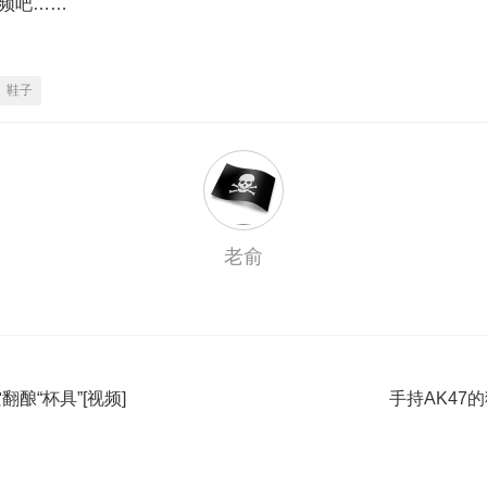
频吧……
鞋子
老俞
酿“杯具”[视频]
手持AK47