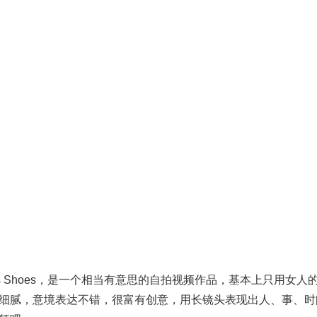
’s Shoes，是一个相当有意思的自拍视频作品，基本上只用女
细腻，意境表达不错，很富有创意，用长镜头表现出人、事、时