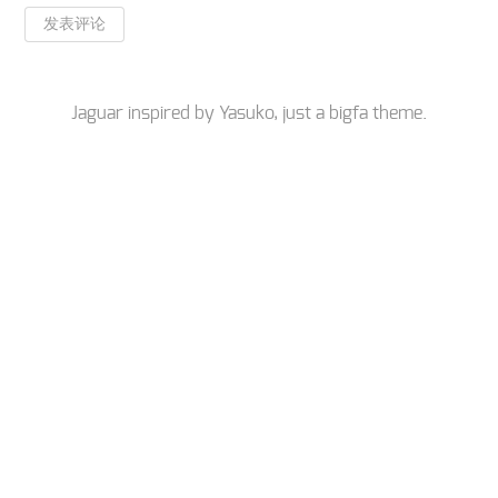
Jaguar inspired by
Yasuko
, just a
bigfa
theme.