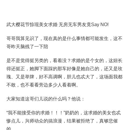
武大樱花节惊现美女求婚 无房无车男友竟Say NO!
哥哥我算见识了，现在真的是什么事情都可能发生，这不
哥昨天脑残了一下陪
是不是觉得挺另类的，看着没？求婚的是个女的，这妞长
得还挺正，她脚下面踩的那车好像是她自己的，还又是玫
瑰、又是举牌，好不高调啊，胆儿也忒大了，这场面我都
不敢，也不看看旁边多少人看着啊。
大家知道这哥们儿说的什么吗？他说：
“我不能接受你的求婚！！！”奶奶的，这求婚的美女也忒
惨点儿，兴师动众的搞浪漫，结果被拒绝了，真够悲催
的。