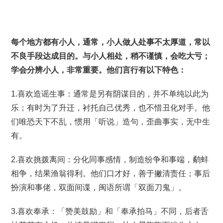
每个地方都有小人，通常，小人做人处事不太厚道，常以
不良手段达成目的。与小人相处，稍不谨慎，会吃大亏；
学会分辨小人，非常重要。他们言行有以下特色：
1.喜欢造谣生事：通常是另有阴谋目的，并不单纯以此为
乐；有时为了升迁，衬托自己优秀，也不惜丑化对手。他
们唯恐天下不乱，惯用「听说」造句，歪曲事实，无中生
有。
2.喜欢挑拨离间：分化同事感情，制造纷争和事端，鹬蚌
相争，结果渔翁得利。他们口才好，善于撇清责任；事后
扮演和事佬，双面间谍，闽语所谓「双面刀鬼」。
3.喜欢奉承：「赞美鼓励」和「奉承拍马」不同，后者舌