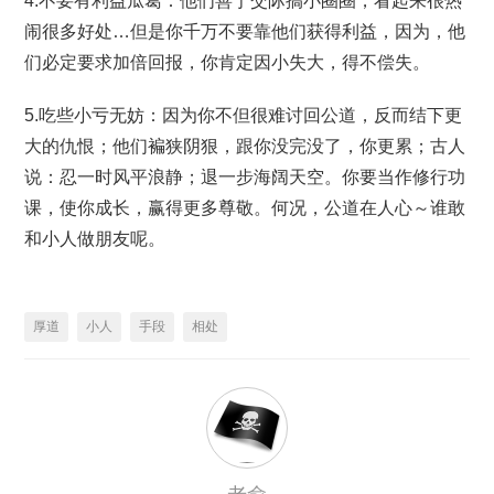
4.不要有利益瓜葛：他们善于交际搞小圈圈，看起来很热
闹很多好处…但是你千万不要靠他们获得利益，因为，他
们必定要求加倍回报，你肯定因小失大，得不偿失。
5.吃些小亏无妨：因为你不但很难讨回公道，反而结下更
大的仇恨；他们褊狭阴狠，跟你没完没了，你更累；古人
说：忍一时风平浪静；退一步海阔天空。你要当作修行功
课，使你成长，赢得更多尊敬。何况，公道在人心～谁敢
和小人做朋友呢。
厚道
小人
手段
相处