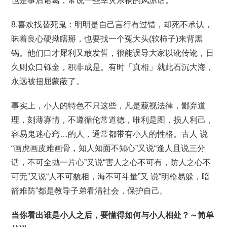
也是事后诸葛，常说一些幸灾乐祸的风凉话。
8.喜欢找替死鬼：明明是自己言行有过错，却死不承认，
昧着良心硬拗瞎掰，也要找一个冤大头(软柿子)来背黑
锅。他们口才犀利又敢发誓，很能误导大家以讹传讹，日
久则众口铄金，积非成是。有时「真相」就此石沉大海，
永远被扭屈蒙蔽了。
事实上，小人的特色不只这些，凡是藐视法律，鄙弃道
理，刻薄寡情，不遵循伦常道德，唯利是图，损人利己，
容易鬼迷心窍…的人，通常都带有小人的性格。古人 说
“画虎画皮难画骨，知人知面不知心”又说“逢人且说三分
话，不可全抛一片心”又说“害人之心不可有，防人之心不
可无”又说“人不可貌相，海不可斗量”又 说“明枪易躲，暗
箭难防”都是教导子弟看清社会，保护自己。
当你看出谁是小人之后，要懂得如何与小人相处？～简单