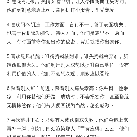
灿莲花有心机，热情又嘴巴甜，让人晕陶陶而迷失方向。
他们更刻意亲近上司，常伺机打小报告，备受宠爱。
4.喜欢阳奉阴违：工作方面，言行不一，善于表面功夫，
也善于俟机邀功抢功。待人方面，他们是表里不一两面
人，有时面前夸你套出你的秘密，背后就损你出卖你。
5.喜欢见风转舵：谁得势就依附谁，谁失势就舍弃谁，所
谓西瓜偎大边。他们利用别人权势以提升自己地位，没有
利用价值的人，他们不会想亲近，顶多虚以委蛇。
6.踏着别人鲜血前进，踩着别人肩头攀高：你种树，他乘
凉；利用你替他们开路，成功时，不会报答你；甚至翻脸
无情抹煞你；他们占人便宜视为当然，怎会感激？
7.喜欢落井下石：只要有人或跌倒或失败，他们会追上来
再补一脚；例如，四处渲染那人「罪有应得」云云。他们