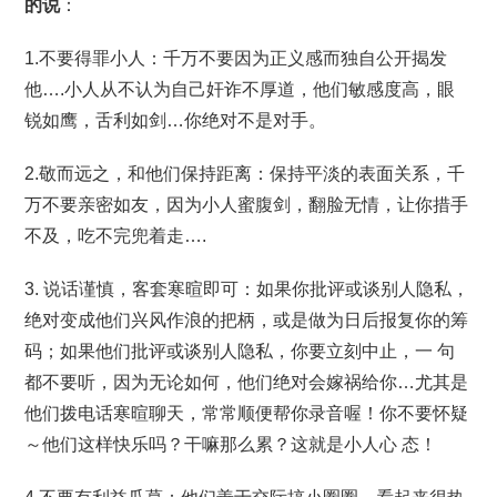
的说
：
1.不要得罪小人：千万不要因为正义感而独自公开揭发
他….小人从不认为自己奸诈不厚道，他们敏感度高，眼
锐如鹰，舌利如剑…你绝对不是对手。
2.敬而远之，和他们保持距离：保持平淡的表面关系，千
万不要亲密如友，因为小人蜜腹剑，翻脸无情，让你措手
不及，吃不完兜着走….
3. 说话谨慎，客套寒暄即可：如果你批评或谈别人隐私，
绝对变成他们兴风作浪的把柄，或是做为日后报复你的筹
码；如果他们批评或谈别人隐私，你要立刻中止，一 句
都不要听，因为无论如何，他们绝对会嫁祸给你…尤其是
他们拨电话寒暄聊天，常常顺便帮你录音喔！你不要怀疑
～他们这样快乐吗？干嘛那么累？这就是小人心 态！